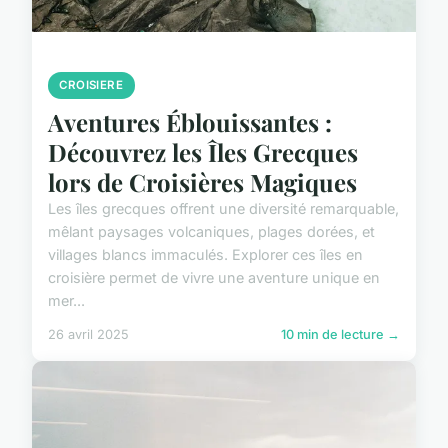
CROISIERE
Aventures Éblouissantes :
Découvrez les Îles Grecques
lors de Croisières Magiques
Les îles grecques offrent une diversité remarquable,
mêlant paysages volcaniques, plages dorées, et
villages blancs immaculés. Explorer ces îles en
croisière permet de vivre une aventure unique en
mer...
26 avril 2025
10 min de lecture →