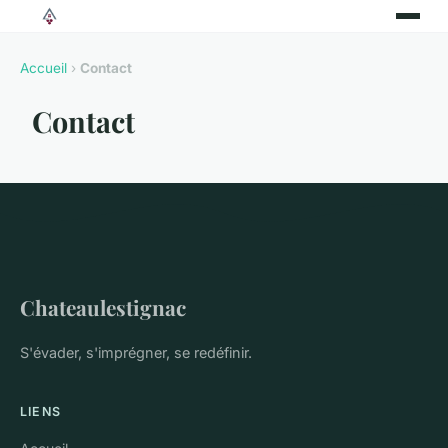
Accueil
›
Contact
Contact
Chateaulestignac
S'évader, s'imprégner, se redéfinir.
LIENS