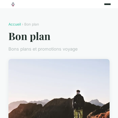
Accueil
› Bon plan
Bon plan
Bons plans et promotions voyage